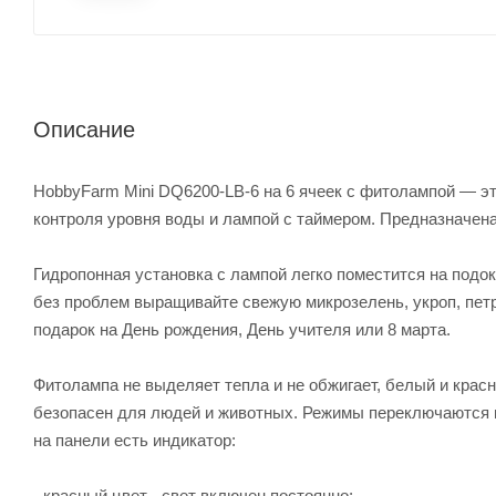
Описание
HobbyFarm Mini DQ6200-LB-6 на 6 ячеек с фитолампой — э
контроля уровня воды и лампой с таймером. Предназначен
Гидропонная установка с лампой легко поместится на подок
без проблем выращивайте свежую микрозелень, укроп, пет
подарок на День рождения, День учителя или 8 марта.
Фитолампа не выделяет тепла и не обжигает, белый и крас
безопасен для людей и животных. Режимы переключаются 
на панели есть индикатор:
- красный цвет - свет включен постоянно;