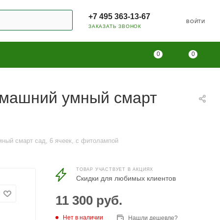
+7 495 363-13-67
ВОЙТИ
ЗАКАЗАТЬ ЗВОНОК
0
0
омашний умный смарт
ный смарт сад, 6 ячеек, с фитолампой
ТОВАР УЧАСТВУЕТ В АКЦИЯХ
Скидки для любимых клиентов
11 300
руб.
Нет в наличии
Нашли дешевле?