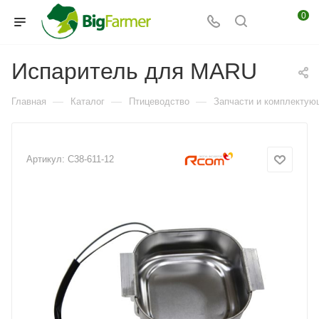
0
Испаритель для MARU
—
—
—
Главная
Каталог
Птицеводство
Запчасти и комплектую
Артикул:
C38-611-12