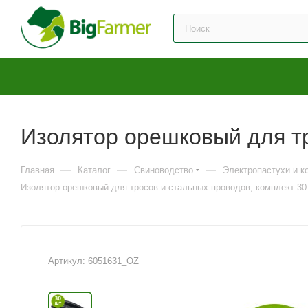
Изолятор орешковый для тр
—
—
—
Главная
Каталог
Свиноводство
Электропастухи и 
Изолятор орешковый для тросов и стальных проводов, комплект 30
Артикул:
6051631_OZ