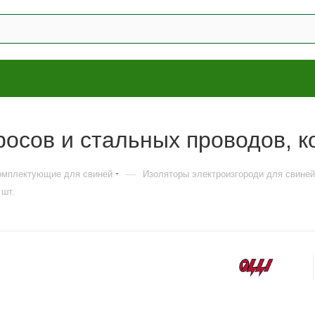
осов и стальных проводов, к
—
комплектующие для свиней
Изоляторы электроизгороди для свиней
 шт.