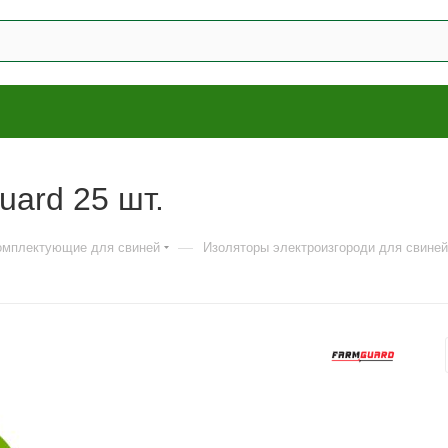
ard 25 шт.
—
комплектующие для свиней
Изоляторы электроизгороди для свиней