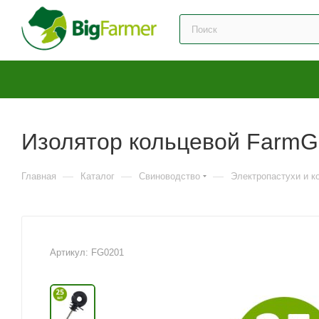
Изолятор кольцевой FarmGu
—
—
—
Главная
Каталог
Свиноводство
Электропастухи и 
Артикул:
FG0201