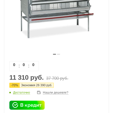
0
0
0
0
11 310
руб.
37 700
руб.
-
70
%
Экономия
26 390
руб.
Достаточно
Нашли дешевле?