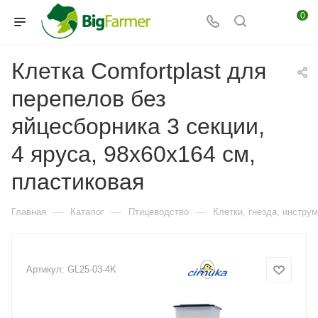
0
Клетка Comfortplast для
перепелов без
яйцесборника 3 секции,
4 яруса, 98x60x164 см,
пластиковая
—
—
—
Главная
Каталог
Птицеводство
Клетки, гнезда, инстру
Артикул:
GL25-03-4K