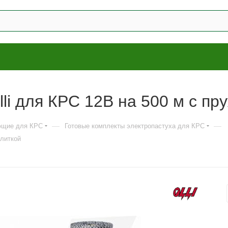
li для КРС 12В на 500 м с пр
—
—
ющие для КРС
Готовые комплекты электропастуха для КРС
алиткой