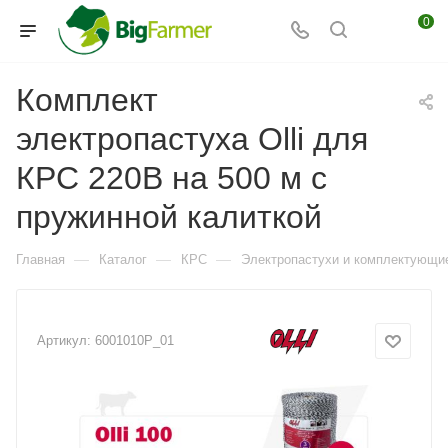
0
Комплект
электропастуха Olli для
КРС 220В на 500 м с
пружинной калиткой
—
—
—
Главная
Каталог
КРС
Электропастухи и комплектующи
Артикул:
6001010P_01