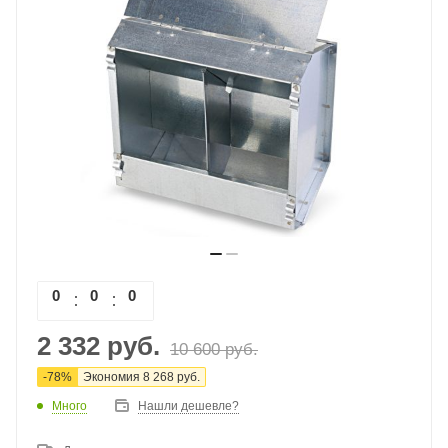
0
0
0
0
2 332
руб.
10 600
руб.
-
78
%
Экономия
8 268
руб.
Много
Нашли дешевле?