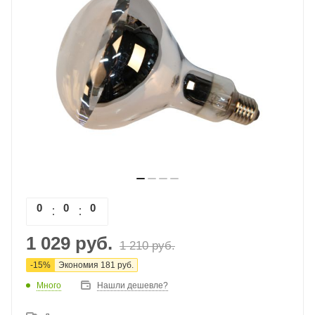
0
0
0
0
1 029
руб.
1 210
руб.
-
15
%
Экономия
181
руб.
Много
Нашли дешевле?