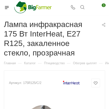
0
Лампа инфракрасная
175 Вт InterHeat, Е27
R125, закаленное
стекло, прозрачная
—
—
—
—
Главная
Каталог
Птицеводство
Обогрев цыплят
Ин
Артикул:
175R125/C/2