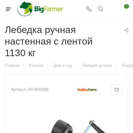
0
Лебедка ручная
настенная с лентой
1130 кг
—
—
—
—
Главная
Каталог
Дом и сад
Лебедки ручные
Лебед
Артикул:
NT-W2500B