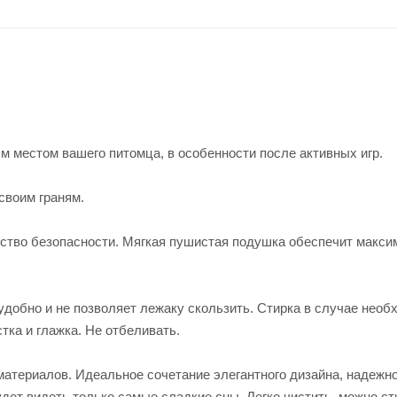
 местом вашего питомца, в особенности после активных игр.
своим граням.
увство безопасности. Мягкая пушистая подушка обеспечит макс
удобно и не позволяет лежаку скользить. Cтирка в случае необ
тка и глажка. Не отбеливать.
материалов. Идеальное сочетание элегантного дизайна, надежно
ет видеть только самые сладкие сны. Легко чистить, можно ст