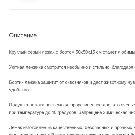
Описание
Круглый серый лежак с бортом 50х50х15 см станет любимым
Уютная лежанка смотрится необычно и стильно, благодаря 
Бортик лежака защитит от сквозняков и даст животному ч
удобство.
Подушка лежака несъемная, прорезиненное дно, что очень 
при температуре до 40 градусов. Запрещена химическая чис
Лежак изготовлен из качественных, безопасных и прочных 
функциональности. В этом меховом лежаке ваш питомец буд