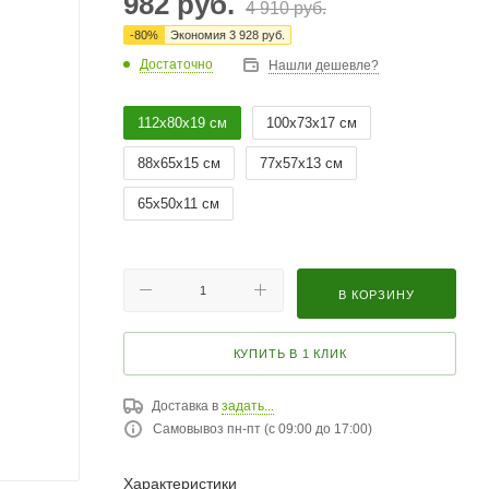
982
руб.
4 910
руб.
-
80
%
Экономия
3 928
руб.
Достаточно
Нашли дешевле?
112х80х19 см
100х73х17 см
88х65х15 см
77х57х13 см
65х50х11 см
В КОРЗИНУ
КУПИТЬ В 1 КЛИК
Доставка в
задать...
Самовывоз пн-пт (с 09:00 до 17:00)
Характеристики