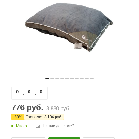
0
0
0
0
776
руб.
3 880
руб.
-
80
%
Экономия
3 104
руб.
Много
Нашли дешевле?