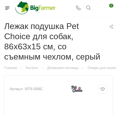
0
Лежак подушка Pet
Choice для собак,
86х63х15 см, со
съемным чехлом, серый
—
—
—
Главная
Каталог
Домашние питомцы
Товары для кошек
Артикул:
9379-2006C