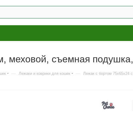
м, меховой, съемная подушка
—
—
шек
Лежаки и коврики для кошек
Лежак с бортом 75х65х24 