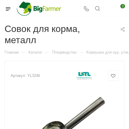
0
Совок для корма,
металл
—
—
—
Главная
Каталог
Птицеводство
Кормушки для кур, уток,
Артикул:
YL3246