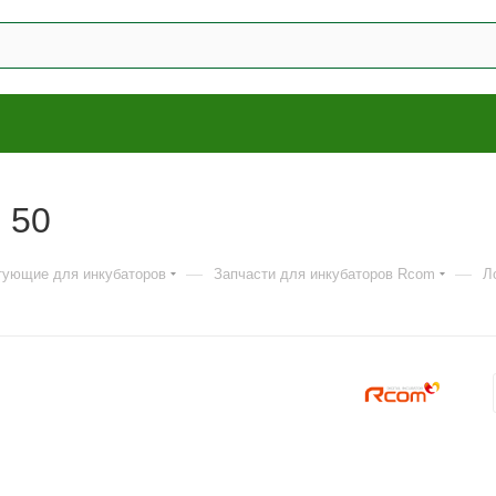
 50
—
—
тующие для инкубаторов
Запчасти для инкубаторов Rcom
Л