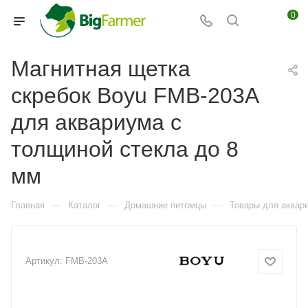
0
Магнитная щетка
скребок Boyu FMB-203A
для аквариума с
толщиной стекла до 8
мм
—
—
—
Главная
Каталог
Домашние питомцы
Товары для аквар
Артикул:
FMB-203A