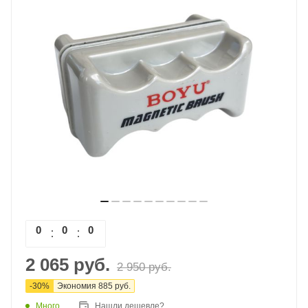
0
0
0
0
2 065
руб.
2 950
руб.
-
30
%
Экономия
885
руб.
Много
Нашли дешевле?