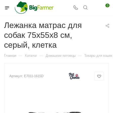
0
Лежанка матрас для
собак 75х55х8 см,
серый, клетка
—
—
—
Главная
Каталог
Домашние питомцы
Товары для кошек
Артикул:
E7011-1615D