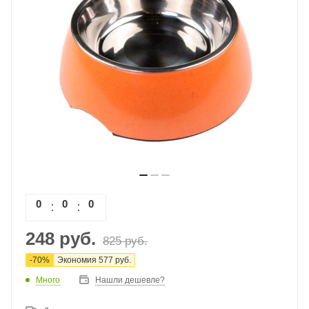
0
0
0
0
248
руб.
825
руб.
-
70
%
Экономия
577
руб.
Много
Нашли дешевле?