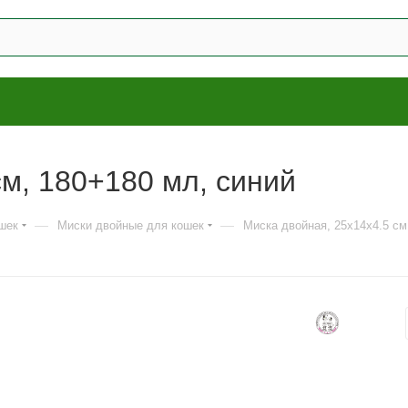
см, 180+180 мл, синий
—
—
шек
Миски двойные для кошек
Миска двойная, 25x14x4.5 см