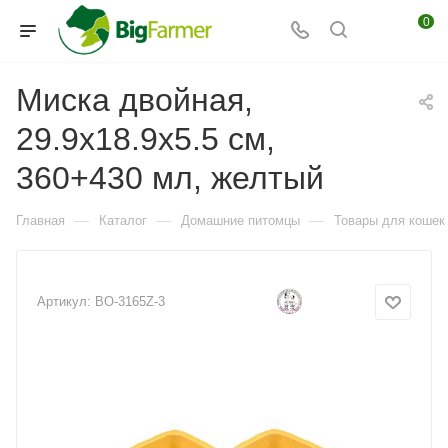
0
Миска двойная,
29.9x18.9x5.5 см,
360+430 мл, желтый
—
—
—
Главная
Каталог
Домашние питомцы
Товары для кошек
Артикул:
BO-3165Z-3