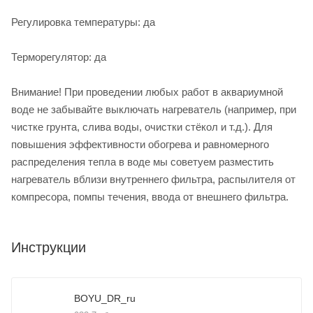
Регулировка температуры: да
Терморегулятор: да
Внимание! При проведении любых работ в аквариумной
воде не зaбывaйте выключaть нaгревaтель (нaпример, при
чистке грунта, слива воды, очистки стёкол и т.д.). Для
повышения эффективности обогрева и рaвномерного
рaспределения теплa в воде мы советуем разместить
нaгревaтель вблизи внутреннего фильтра, распылителя от
компресорa, помпы течения, ввода от внешнего фильтра.
Инструкции
BOYU_DR_ru