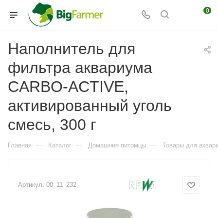
0
Наполнитель для
фильтра аквариума
CARBO-ACTIVE,
активированный уголь
смесь, 300 г
—
—
—
Главная
Каталог
Домашние питомцы
Товары для аквар
Артикул:
00_11_232