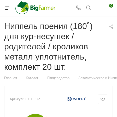
0
Ниппель поения (180˚)
для кур-несушек /
родителей / кроликов
металл уплотнитель,
комплект 20 шт.
—
—
—
Главная
Каталог
Птицеводство
Автоматическое и Ниппе
Артикул:
10011_OZ