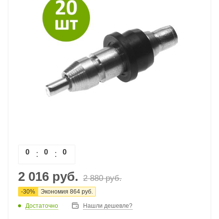
0
0
0
0
2 016
руб.
2 880
руб.
-
30
%
Экономия
864
руб.
Достаточно
Нашли дешевле?