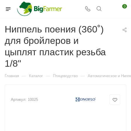
0
Ниппель поения (360˚)
для бройлеров и
цыплят пластик резьба
1/8"
—
—
—
Главная
Каталог
Птицеводство
Автоматическое и Ниппе
Артикул:
10025