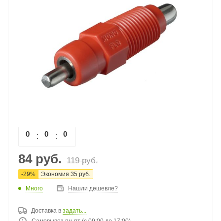
0
0
0
0
84
руб.
119
руб.
-
29
%
Экономия
35
руб.
Много
Нашли дешевле?
Доставка в
задать...