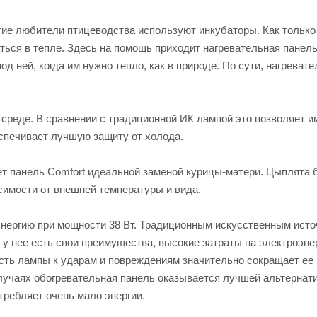
гие любители птицеводства используют инкубаторы. Как только
ться в тепле. Здесь на помощь приходит нагревательная панель
д ней, когда им нужно тепло, как в природе. По сути, нагреват
реде. В сравнении с традиционной ИК лампой это позволяет и
еспечивает лучшую защиту от холода.
ет панель Comfort идеальной заменой курицы-матери. Цыплята 
исимости от внешней температуры и вида.
оэнергию при мощности 38 Вт. Традиционным искусственным ист
 у нее есть свои преимущества, высокие затраты на электроэне
сть лампы к ударам и повреждениям значительно сокращает ее
случаях обогревательная панель оказывается лучшей альтернат
требляет очень мало энергии.