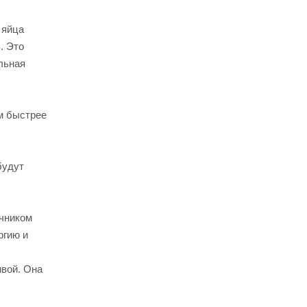
 яйца
. Это
ельная
м быстрее
будут
очником
ргию и
ивой. Она