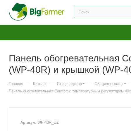
Панель обогревательная Co
(WP-40R) и крышкой (WP-40
—
—
—
Главная
Каталог
Птицеводство
Обогрев цыплят
Панель обогревательная Comfort с температурным регулятором 40х
Артикул:
WP-40R_OZ