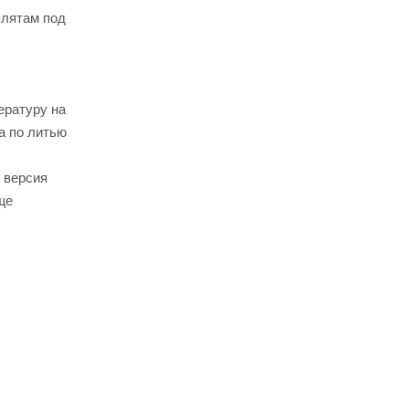
плятам под
ературу на
a по литью
 версия
ще