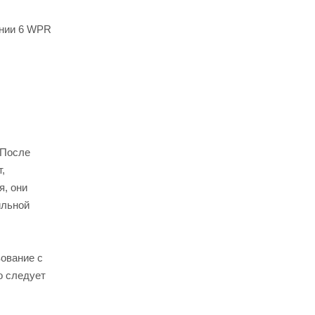
ении 6 WPR
 После
,
я, они
ильной
зование с
о следует