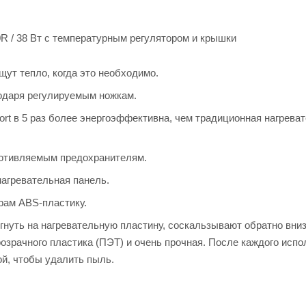
R / 38 Вт с температурным регулятором и крышки
щут тепло, когда это необходимо.
одаря регулируемым ножкам.
ort в 5 раз более энергоэффективна, чем традиционная нагрева
ротивляемым предохранителям.
агревательная панель.
рам ABS-пластику.
ыгнуть на нагревательную пластину, соскальзывают обратно вни
розрачного пластика (ПЭТ) и очень прочная. После каждого исп
ой, чтобы удалить пыль.