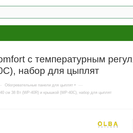
mfort с температурным регул
C), набор для цыплят
—
—
Обогревательные панели для цыплят
40 см 38 Вт (WP-40R) и крышкой (WP-40C), набор для цыплят