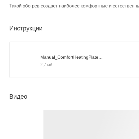
Такой обогрев создает наиболее комфортные и естественн
Инструкции
Manual_ComfortHeatingPlate_рус
2,7 мб
Видео