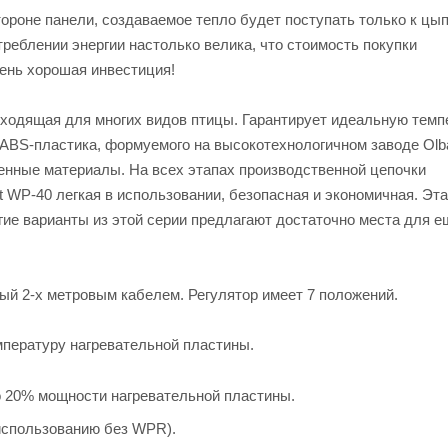
ороне панели, создаваемое тепло будет поступать только к цы
треблении энергии настолько велика, что стоимость покупки
чень хорошая инвестиция!
дходящая для многих видов птицы. Гарантирует идеальную темп
о ABS-пластика, формуемого на высокотехнологичном заводе Olb
венные материалы. На всех этапах производственной цепочки
 WP-40 легкая в использовании, безопасная и экономичная. Эта
гие варианты из этой серии предлагают достаточно места для е
ый 2-х метровым кабелем. Регулятор имеет 7 положений.
емпературу нагревательной пластины.
о 20% мощности нагревательной пластины.
использованию без WPR).