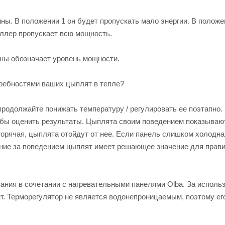
ны. В положении 1 он будет пропускать мало энергии. В полож
оллер пропускает всю мощность.
ны обозначает уровень мощности.
требностями ваших цыплят в тепле?
продолжайте понижать температуру / регулировать ее поэтапно.
обы оценить результаты. Цыплята своим поведением показывают
горячая, цыплята отойдут от нее. Если панель слишком холодна
дение за поведением цыплят имеет решающее значение для прав
ания в сочетании с нагревательными панелями Olba. За исполь
т. Терморегулятор не является водонепроницаемым, поэтому ег