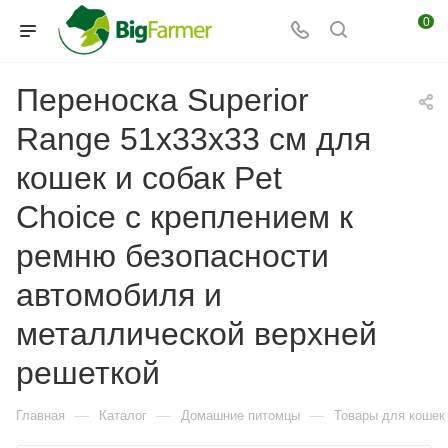
0
Переноска Superior
Range 51х33х33 см для
кошек и собак Pet
Choice с креплением к
ремню безопасности
автомобиля и
металлической верхней
решеткой​
—
—
—
Главная
Каталог
Домашние питомцы
Товары для кошек