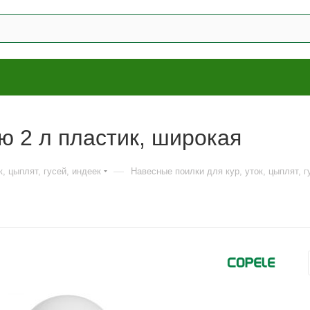
ю 2 л пластик, широкая
—
к, цыплят, гусей, индеек
Навесные поилки для кур, уток, цыплят, г