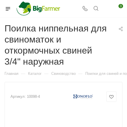
0
Поилка ниппельная для
свиноматок и
откормочных свиней
3/4" наружная
—
—
—
Главная
Каталог
Свиноводство
Поилки для свиней и по
Артикул:
10098-4