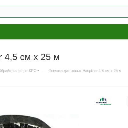
 4,5 см х 25 м
—
Обработка копыт КРС
Повязка для копыт Hauptner 4,5 см х 25 м