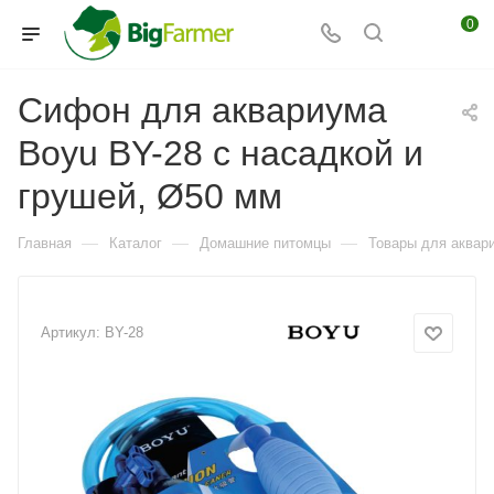
0
Сифон для аквариума
Boyu BY-28 с насадкой и
грушей, Ø50 мм
—
—
—
Главная
Каталог
Домашние питомцы
Товары для аквар
Артикул:
BY-28