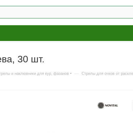
ва, 30 шт.
—
стрелы и наклювники для кур, фазанов
Стрелы для очков от раскле