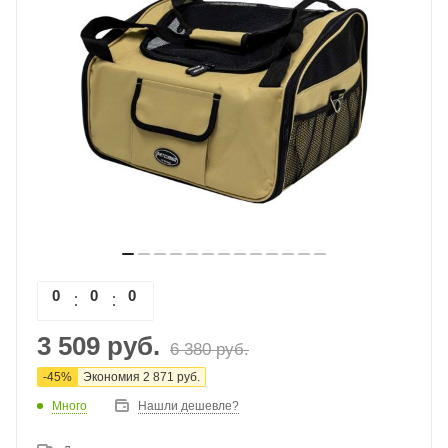
0
0
0
0
3 509
руб.
6 380
руб.
-
45
%
Экономия
2 871
руб.
Много
Нашли дешевле?