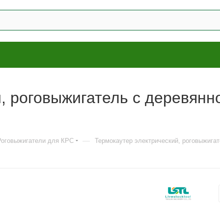
 роговыжигатель с деревянной
—
Роговыжигатели для КРС
Термокаутер электрический, роговыжигате