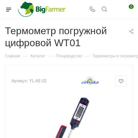
0
Термометр погружной
цифровой WT01
—
—
—
Главная
Каталог
Птицеводство
Термометры и гигромет
Артикул:
YL-AE-02