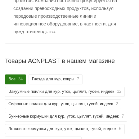
проектов. Компания постоянно фокусируется на
создании превосходных продуктов, используя
передовые производственные линии и
инновационное оборудование, в частности, для
нужд птицеводства.
Товары ACNPLAST в нашем магазине
Все
34
Гнезда для кур, ковры
7
Вакуумные поилки для кур, уток, цыплят, гусей, индеек
12
Сифонные поилки для кур, уток, цыплят, гусей, индеек
2
Бункерные кормушки для кур, уток, цыплят, гусей, индеек
7
Лотковые кормушки для кур, уток, цыплят, гусей, индеек
6