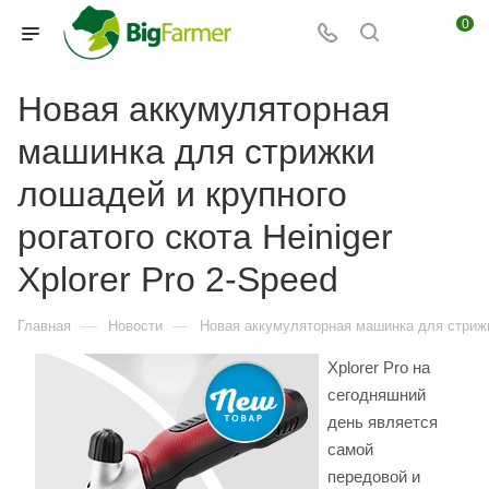
0
Новая аккумуляторная
машинка для стрижки
лошадей и крупного
рогатого скота Heiniger
Xplorer Pro 2-Speed
—
—
Главная
Новости
Новая аккумуляторная машинка для стрижки
Xplorer Pro на
сегодняшний
день является
самой
передовой и