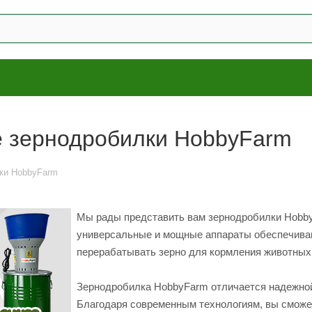
е зернодробилки HobbyFarm
лки HobbyFarm
Мы рады представить вам зернодробилки Hobby
универсальные и мощные аппараты обеспечиваю
перерабатывать зерно для кормления животных
Зернодробилка HobbyFarm отличается надежной 
Благодаря современным технологиям, вы сможет