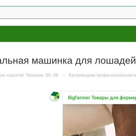
альная машинка для лошадей
—
ших соцсетей: Телеграм, ВК, ОК
Беспроводная профессиональная м