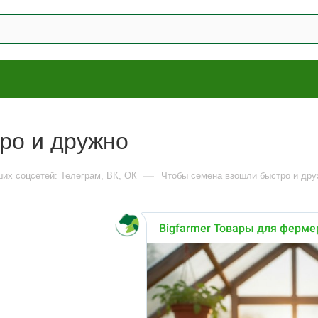
ро и дружно
—
ших соцсетей: Телеграм, ВК, ОК
Чтобы семена взошли быстро и др