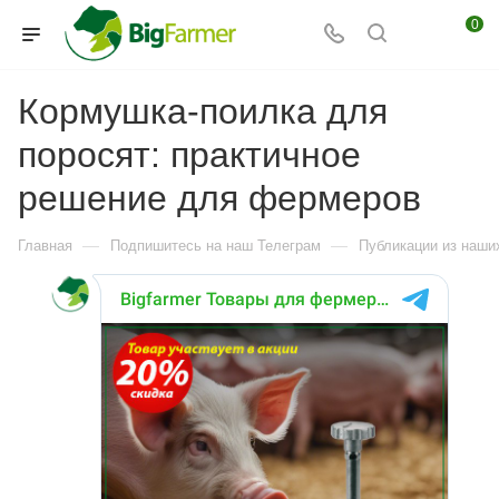
0
Кормушка-поилка для
поросят: практичное
решение для фермеров
—
—
Главная
Подпишитесь на наш Телеграм
Публикации из наших