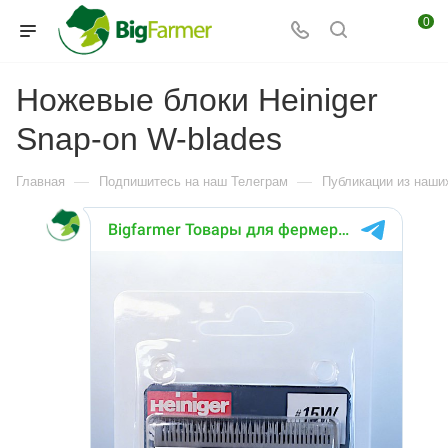
0
Ножевые блоки Heiniger
Snap-on W-blades
—
—
Главная
Подпишитесь на наш Телеграм
Публикации из наших