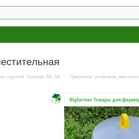
местительная
—
ших соцсетей: Телеграм, ВК, ОК
Практичная, устойчивая, вместител