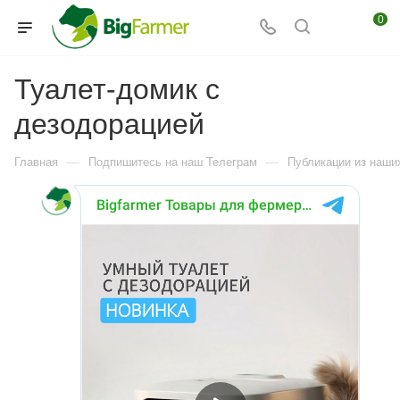
0
Туалет-домик с
дезодорацией
—
—
Главная
Подпишитесь на наш Телеграм
Публикации из наших