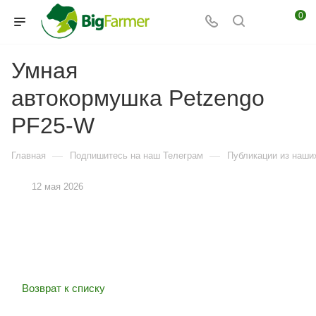
0
Умная
автокормушка Petzengo
PF25-W
—
—
Главная
Подпишитесь на наш Телеграм
Публикации из наших
12 мая 2026
Возврат к списку