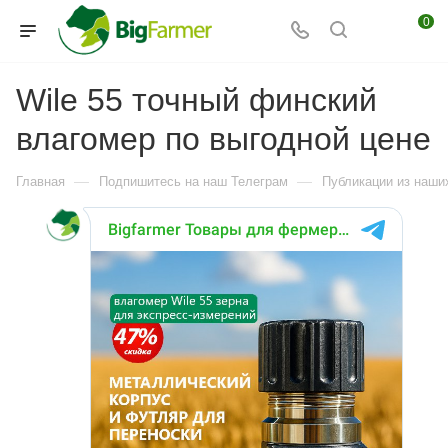
0
Wile 55 точный финский
влагомер по выгодной цене
—
—
Главная
Подпишитесь на наш Телеграм
Публикации из наших