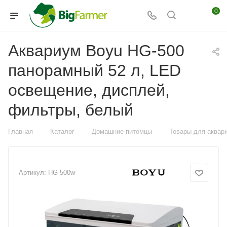
0
Аквариум Boyu HG-500
панорамный 52 л, LED
освещение, дисплей,
фильтры, белый
—
—
—
Главная
Каталог
Домашние питомцы
Товары для аквар
Артикул:
HG-500w