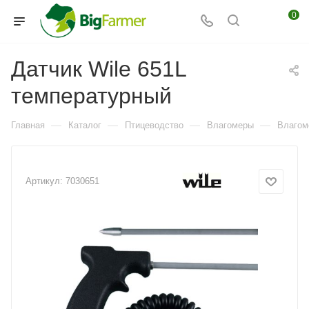
0
Датчик Wile 651L
температурный
—
—
—
—
Главная
Каталог
Птицеводство
Влагомеры
Влагом
Артикул:
7030651