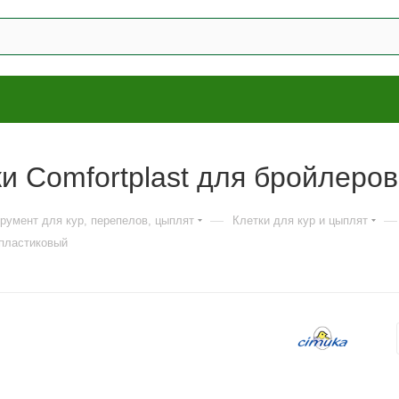
и Comfortplast для бройлеров
—
—
трумент для кур, перепелов, цыплят
Клетки для кур и цыплят
 пластиковый